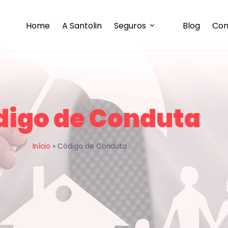
Home
A Santolin
Seguros
Blog
Con
digo de Conduta
Início
»
Código de Conduta