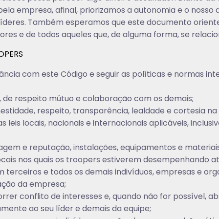
ela empresa, afinal, priorizamos a autonomia e o nosso 
us líderes. Também esperamos que este documento oriente
dores e de todos aqueles que, de alguma forma, se rela
OPERS
ia com este Código e seguir as políticas e normas inter
ca, de respeito mútuo e colaboração com os demais;
estidade, respeito, transparência, lealdade e cortesia na
eis locais, nacionais e internacionais aplicáveis, inclusi
agem e reputação, instalações, equipamentos e materiais 
ocais nos quais os troopers estiverem desempenhando at
m terceiros e todos os demais indivíduos, empresas e org
ação da empresa;
rrer conflito de interesses e, quando não for possível, a
mente ao seu líder e demais da equipe;