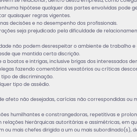
devem se relacionar, dentro desta empresa, como colega
nenhuma hipótese qualquer das partes envolvidas pode ger
tar quaisquer regras vigentes.
nas decisões e no desempenho dos profissionais.
ções seja prejudicado pela dificuldade de relacionamen
idade não podem desrespeitar o ambiente de trabalho e 
esde que mantida certa discrição.
de a boatos e intrigas, inclusive brigas dos interessados 
olegas fazendo comentários vexatórios ou críticas desc
tipo de discriminação.
quer tipo de assédio.
de afeto não desejadas, carícias não correspondidas ou 
ções humilhantes e constrangedoras, repetitivas e prolo
 relações hierárquicas autoritárias e assimétricas, em 
m ou mais chefes dirigida a um ou mais subordinado(s), d