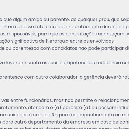
ue algum amigo ou parente, de qualquer grau, que seja
 informar esse fato à área de recrutamento durante o pr
eas responsáveis para que as contratações aconteçam se
ão significativa de hierarquia entre os envolvidos;
de ou parentesco com candidatos não pode participar 
e levar em conta as suas competências e aderência cult
arentesco com outro colaborador, a gerência deverá ra
tivas entre funcionários, mas não permite o relaciona
diretamente, atendam o (a) parceiro (a) ou possam influe
comunicadas à área de RH para acompanhamento ou mesmo
para outro departamento da empresa em caso de confl