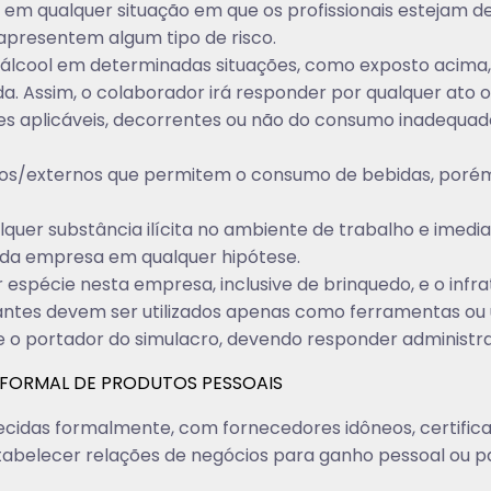
m qualquer situação em que os profissionais estejam d
apresentem algum tipo de risco.
álcool em determinadas situações, como exposto acima,
a. Assim, o colaborador irá responder por qualquer ato o
es aplicáveis, decorrentes ou não do consumo inadequado
nos/externos que permitem o consumo de bebidas, porém,
quer substância ilícita no ambiente de trabalho e imedia
 da empresa em qualquer hipótese.
espécie nesta empresa, inclusive de brinquedo, e o infrat
antes devem ser utilizados apenas como ferramentas ou u
te o portador do simulacro, devendo responder administra
FORMAL DE PRODUTOS PESSOAIS
cidas formalmente, com fornecedores idôneos, certificad
abelecer relações de negócios para ganho pessoal ou pa