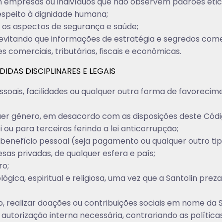
 empresas ou indivíduos que não observem padrões ético
espeito à dignidade humana;
o os aspectos de segurança e saúde;
, evitando que informações de estratégia e segredos com
 comerciais, tributárias, fiscais e econômicas.
IDAS DISCIPLINARES E LEGAIS
oais, facilidades ou qualquer outra forma de favorecime
er gênero, em desacordo com as disposições deste Códig
 ou para terceiros ferindo a lei anticorrupção;
 benefício pessoal (seja pagamento ou qualquer outro tip
as privadas, de qualquer esfera e país;
ro;
lógica, espiritual e religiosa, uma vez que a Santolin prez
o, realizar doações ou contribuições sociais em nome d
autorização interna necessária, contrariando as políticas