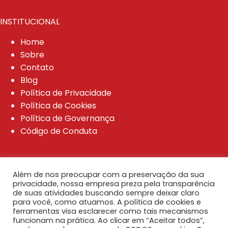
INSTITUCIONAL
Home
Sobre
Contato
Blog
Política de Privacidade
Política de Cookies
Política de Governança
Código de Conduta
Além de nos preocupar com a preservação da sua
Endereço:
privacidade, nossa empresa preza pela transparência
Rua Cristóvão Nunes Píres, nº 86 - Sala
de suas atividades buscando sempre deixar claro
201 OSTEN - Centro, Florianópolis - SC
para você, como atuamos. A política de cookies e
ferramentas visa esclarecer como tais mecanismos
88010-120
funcionam na prática. Ao clicar em “Aceitar todos”,
Telefone:
Whatsapp